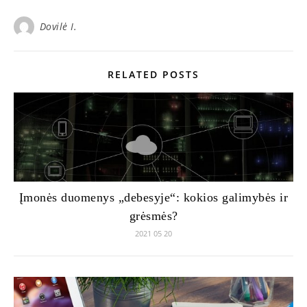
Dovilė I.
RELATED POSTS
Įmonės duomenys „debesyje“: kokios galimybės ir
grėsmės?
2021 05 20