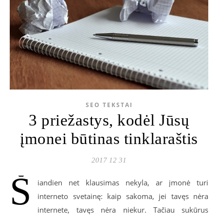
SEO TEKSTAI
3 priežastys, kodėl Jūsų
įmonei būtinas tinklaraštis
2017 12 31
Š
iandien net klausimas nekyla, ar įmonė turi
interneto svetainę: kaip sakoma, jei tavęs nėra
internete, tavęs nėra niekur. Tačiau sukūrus