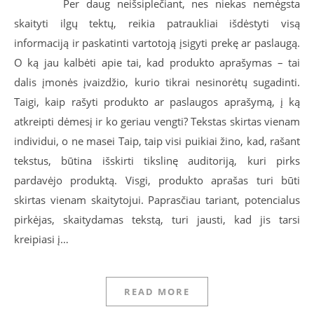
Per daug neišsiplečiant, nes niekas nemėgsta
skaityti ilgų tektų, reikia patraukliai išdėstyti visą
informaciją ir paskatinti vartotoją įsigyti prekę ar paslaugą.
O ką jau kalbėti apie tai, kad produkto aprašymas – tai
dalis įmonės įvaizdžio, kurio tikrai nesinorėtų sugadinti.
Taigi, kaip rašyti produkto ar paslaugos aprašymą, į ką
atkreipti dėmesį ir ko geriau vengti? Tekstas skirtas vienam
individui, o ne masei Taip, taip visi puikiai žino, kad, rašant
tekstus, būtina išskirti tikslinę auditoriją, kuri pirks
pardavėjo produktą. Visgi, produkto aprašas turi būti
skirtas vienam skaitytojui. Paprasčiau tariant, potencialus
pirkėjas, skaitydamas tekstą, turi jausti, kad jis tarsi
kreipiasi į…
READ MORE