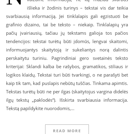
išlieka ir žodinis turinys – tekstai vis dar teikia
svarbiausią informaciją. Jei tinklalapis gali egzistuoti be
grafinio dizaino, tai be teksto – niekaip. Tinklalapių yra
pačių įvairiausių, tačiau jų tekstams galioja tos pačios
tendencijos: tekstai turėtų būti įdomūs, lengvai skaitomi,
informuojantys skaitytoją ir sukeliantys norą dalintis
perskaitytu turiniu. Pagrindiniai gero svetainės teksto
kriterijai: Sklandi kalba be rašybos, gramatikos, stiliaus ir
logikos klaidų. Tekstai turi būti tvarkingi, o ne parašyti bet
kaip tik tam, kad puslapis nebūtų tuščias. Tinkama apimtis.
Tekstas turėtų būti ne per ilgas (skaitytojus vargina didelės
ilgų tekstų „paklodės“). Išskirta svarbiausia informacija.
Tekstą papildykite nuorodomis,…
READ MORE