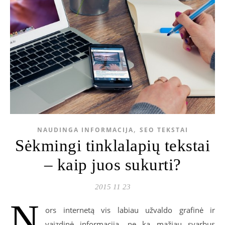
,
NAUDINGA INFORMACIJA
SEO TEKSTAI
Sėkmingi tinklalapių tekstai
– kaip juos sukurti?
2015 11 23
N
ors internetą vis labiau užvaldo grafinė ir
vaizdinė informacija, ne ką mažiau svarbus