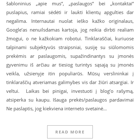
šabloninius „apie mus“, „paslaugos“ bei „kontaktai“
puslapius, ramiai sėdėti ir laukti klientų apgulties dar
negalima. Internautai nuolat ieško kažko originalaus,
Google’as nenuilsdamas kartoja, jog reikia dirbti realiam
žmogui, o ne kažkokiam robotui. Tinklaraščiai, kuriuose
talpinami subjektyvūs straipsniai, susiję su siūlomomis
prekėmis ar paslaugomis, supažindinantys su įmonės
gyvenimu iš arčiau ar tiesiog turintys sąsają su įmonės
veikla, užsienyje itin populiarūs. Mūsų verslininkai į
tinklaraščių atveriamas galimybes vis dar žiūri atsargiai. Ir
veltui. Laikas bei pinigai, investuoti į blog’o rašymą,
atsiperka su kaupu. Išauga prekės/paslaugos pardavimai
Ne paslaptis, jog kiekviena interneto svetainė…
READ MORE