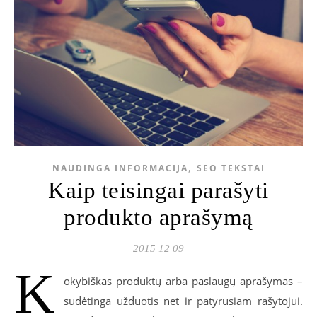
,
NAUDINGA INFORMACIJA
SEO TEKSTAI
Kaip teisingai parašyti
produkto aprašymą
2015 12 09
K
okybiškas produktų arba paslaugų aprašymas –
sudėtinga užduotis net ir patyrusiam rašytojui.