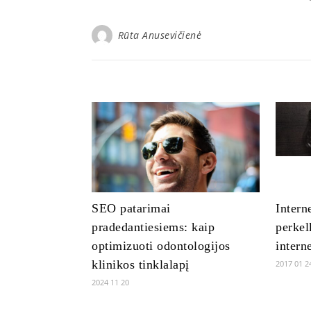
Rūta Anusevičienė
SEO patarimai
Intern
pradedantiesiems: kaip
perkel
optimizuoti odontologijos
intern
klinikos tinklalapį
2017 01 2
2024 11 20