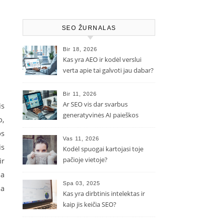
SEO ŽURNALAS
Bir 18, 2026
Kas yra AEO ir kodėl verslui
verta apie tai galvoti jau dabar?
Bir 11, 2026
Ar SEO vis dar svarbus
is
generatyvinės AI paieškos
o,
eroje?
os
Vas 11, 2026
is
Kodėl spuogai kartojasi toje
pačioje vietoje?
ir
ma
Spa 03, 2025
ia
Kas yra dirbtinis intelektas ir
kaip jis keičia SEO?