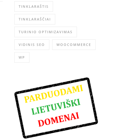
TINKLARAŠTIS
TINKLARAŠČIAI
TURINIO OPTIMIZAVIMAS
VIDINIS SEO
WOOCOMMERCE
WP