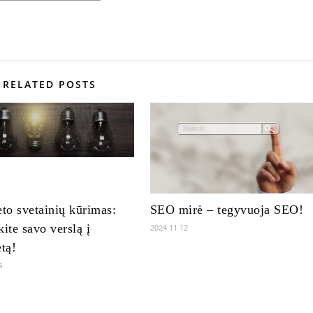
RELATED POSTS
eto svetainių kūrimas:
SEO mirė – tegyvuoja SEO!
kite savo verslą į
2024 11 12
etą!
4