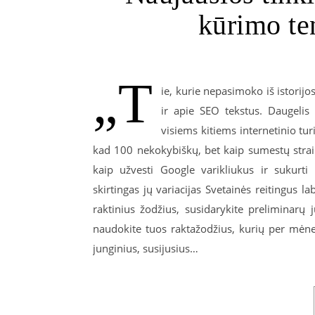
kūrimo te
„T
ie, kurie nepasimoko iš istorijos,
ir apie SEO tekstus. Daugelis 
visiems kitiems internetinio turi
kad 100 nekokybiškų, bet kaip sumestų strai
kaip užvesti Google varikliukus ir sukurti 
skirtingas jų variacijas Svetainės reitingus la
raktinius žodžius, susidarykite preliminarų 
naudokite tuos raktažodžius, kurių per mėn
junginius, susijusius…