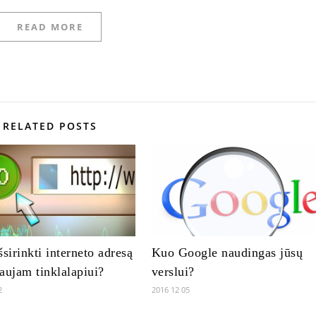
READ MORE
RELATED POSTS
šsirinkti interneto adresą
Kuo Google naudingas jūsų
aujam tinklalapiui?
verslui?
2
2016 12 05