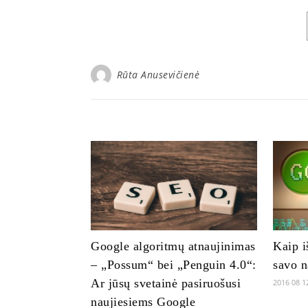
Rūta Anusevičienė
Google algoritmų atnaujinimas
Kaip i
– „Possum“ bei „Penguin 4.0“:
savo n
Ar jūsų svetainė pasiruošusi
2016 08 1
naujiesiems Google