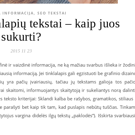
,
 INFORMACIJA
SEO TEKSTAI
lapių tekstai – kaip juos
sukurti?
2015 11 23
finė ir vaizdinė informacija, ne ką mažiau svarbus išlieka ir žodin
iausią informaciją. Jei tinklalapis gali egzistuoti be grafinio dizain
pių yra pačių įvairiausių, tačiau jų tekstams galioja tos pači
ai skaitomi, informuojantys skaitytoją ir sukeliantys norą dalint
s teksto kriterijai: Sklandi kalba be rašybos, gramatikos, stiliaus 
 ne parašyti bet kaip tik tam, kad puslapis nebūtų tuščias. Tinka
tytojus vargina didelės ilgų tekstų „paklodės“). Išskirta svarbiaus