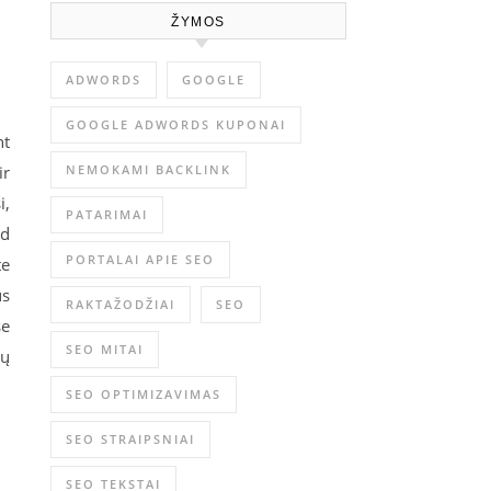
ŽYMOS
ADWORDS
GOOGLE
GOOGLE ADWORDS KUPONAI
nt
NEMOKAMI BACKLINK
ir
i,
PATARIMAI
ad
PORTALAI APIE SEO
te
us
RAKTAŽODŽIAI
SEO
se
SEO MITAI
ių
SEO OPTIMIZAVIMAS
SEO STRAIPSNIAI
SEO TEKSTAI