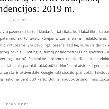
ndencijos: 2019 m.
2018 11 02
 yra pasmerkti kartoti klaidas“, – tai citata, kuri labai tiktų kalba
patarimų, skirtų tekstų kūrėjams, žurnalistams, redaktoriams 
nio virtuozams, yra pavojingai pasenę. Tad tie, kurie vis dar tikis
psnių pakels jų reitingus, turėtų pasidomėti SEO naujovėmis. T
vertingą turinį? Pasirinkite tinkamus raktažodžius ir naudoki
biausiai lemia parinkti raktažodžiai. Norėdami atsirinkti geriausi
jų sąrašą ir atsiverskite Google raktažodžių planuoklį. Tekstuo
esį ieškoma bent 300 kartų. Būtinai naudokite sinonimus: žodž
READ MORE