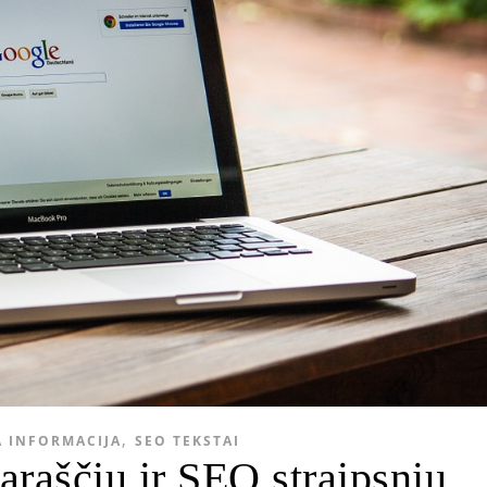
,
 INFORMACIJA
SEO TEKSTAI
araščių ir SEO straipsnių