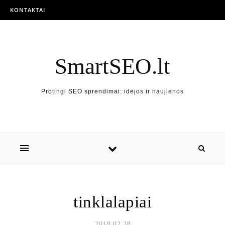
Skip to content
KONTAKTAI
SmartSEO.lt
Protingi SEO sprendimai: idėjos ir naujienos
tinklalapiai
2018 02 28