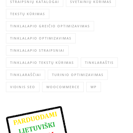
STRAIPSNIŲ KATALOGAI
SVETAINIŲ KŪRIMAS
TEKSTŲ KŪRIMAS
TINKLALAPIO GREIČIO OPTIMIZAVIMAS
TINKLALAPIO OPTIMIZAVIMAS
TINKLALAPIO STRAIPSNIAI
TINKLALAPIO TEKSTŲ KŪRIMAS
TINKLARAŠTIS
TINKLARAŠČIAI
TURINIO OPTIMIZAVIMAS
VIDINIS SEO
WOOCOMMERCE
WP