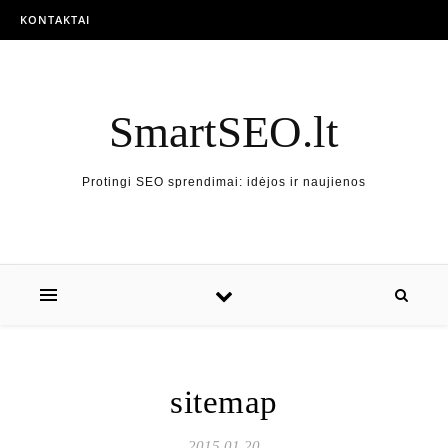
Skip to content
KONTAKTAI
SmartSEO.lt
Protingi SEO sprendimai: idėjos ir naujienos
sitemap
2015 01 20