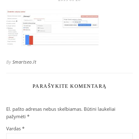
By
Smartseo.lt
PARAŠYKITE KOMENTARĄ
El. pašto adresas nebus skelbiamas.
Būtini laukeliai
pažymėti
*
Vardas
*